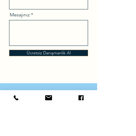
Mesajınız
Ücretsiz Danışmanlık Al
Globevisa, uzman ekibi tarafından
titizlikle seçtiği farklı göçmenlik
programlarında hizmet sunan,
Singapur merkezli bir göçmenlik