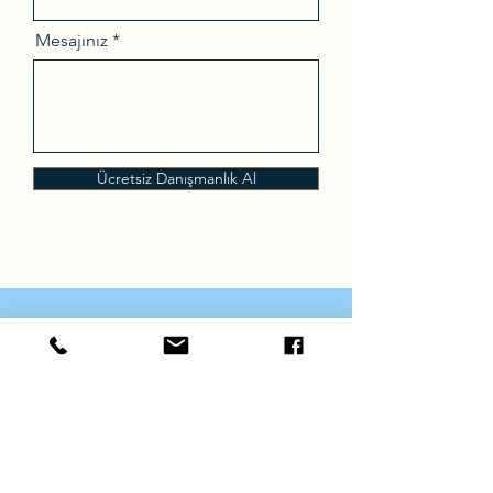
Mesajınız
Ücretsiz Danışmanlık Al
Globevisa, uzman ekibi tarafından
titizlikle seçtiği farklı göçmenlik
programlarında hizmet sunan,
Singapur merkezli bir göçmenlik
danışmanlık hizmeti sağlayıcısıdır.