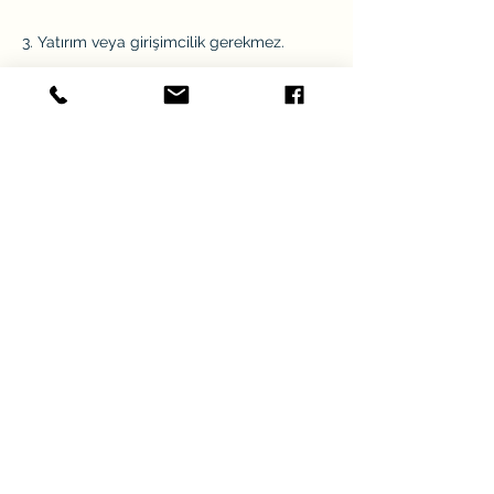
3. Yatırım veya girişimcilik gerekmez.
Vatandaşlık Programı Yatırım
Süreci ve Detaylı Bilgiler İçin
1 Saat Ücretsiz
Danışmanlık Almayı
Unutmayın!
Ad
Soyad