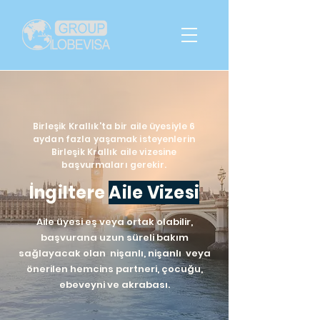
Birleşik Krallık'ta bir aile üyesiyle 6
aydan fazla yaşamak isteyenlerin
Birleşik Krallık aile vizesine
başvurmaları gerekir.
İngiltere
Aile Vizesi
Aile üyesi eş veya ortak olabilir,
başvurana uzun süreli bakım
sağlayacak olan nişanlı, nişanlı veya
önerilen hemcins partneri, çocuğu,
ebeveyni ve akrabası.