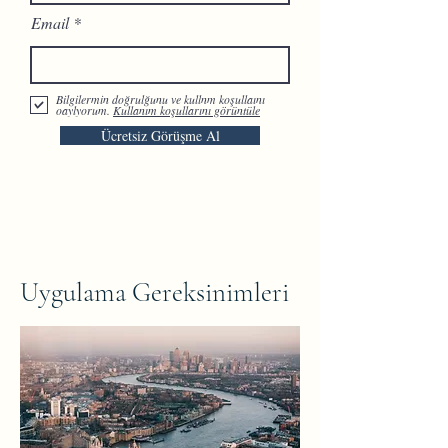
Email
Bilgilermin doğrulğunu ve kullnm koşullaını
oaylyorum.
Kullanım koşullarını görüntüle
Ücretsiz Görüşme Al
Uygulama Gereksinimleri