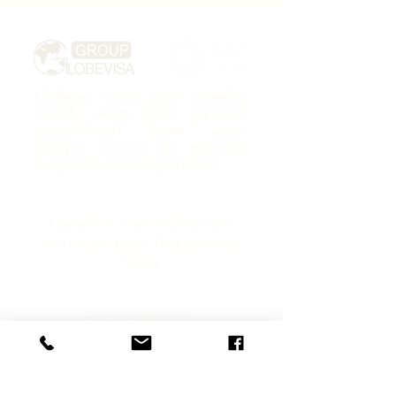
Globevisa, uzman ekibi tarafından
titizlikle seçtiği farklı göçmenlik
programlarında hizmet sunan,
Singapur merkezli bir göçmenlik
danışmanlık hizmeti sağlayıcısıdır.
Acarlar Mah. Acarkent Sitesi 9. Cad.
No:1 Kat:5 Archerson
Beykoz Istanbul
Turkiye
+90 532 566 10 90
info@globevisa.com.t
r